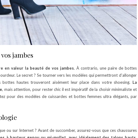
 vos jambes
tre en valeur la beauté de vos jambes
. À contrario, une paire de bottes
lourdeur. Le secret ? Se tourner vers les modèles qui permettront d’allonger
s bottes hautes trouveront aisément leur place dans votre shoesing.
La
ée
, mais attention, pour rester chic il est impératif de la choisir minimaliste et
ptez pour des modèles de cuissardes et bottes femmes ultra élégants, par
ologie
ue ou sur Internet ? Avant de succomber, assurez-vous que ces chaussures
es à hauteur genou ou mi-mollet, avec idéalement des talons hauts,