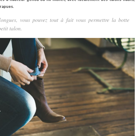
trapues
.
ongues, vous pouvez tout à fait vous permettre la botte
etit talon.