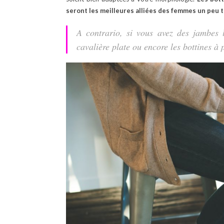
seront les meilleures alliées des femmes un peu 
A contrario, si vous avez des jambes l
cavalière plate ou encore les bottines à p